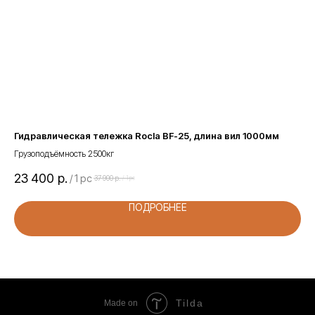
Гидравлическая тележка Rocla BF-25, длина вил 1000мм
Фи
Грузоподъёмность 2500кг
23 400
р.
1 
/
1 pc
37 900
р.
/
1 pc
ПОДРОБНЕЕ
Tilda
Made on