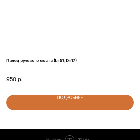
аль
Палец рулевого моста (L=51, D=17)
Фи
950
р.
1 
ПОДРОБНЕЕ
Tilda
Made on