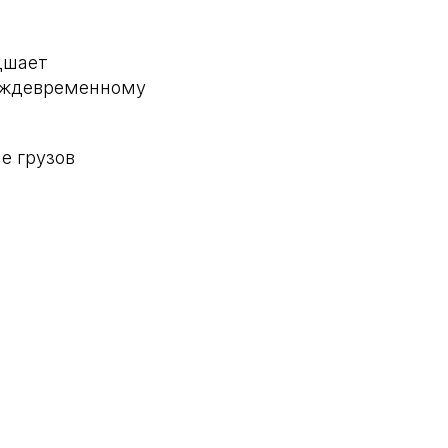
дшает
реждевременному
е грузов