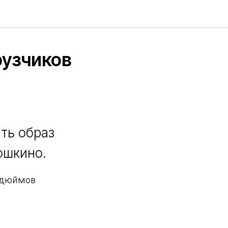
рузчиков
ть образ
ошкино.
5 дюймов